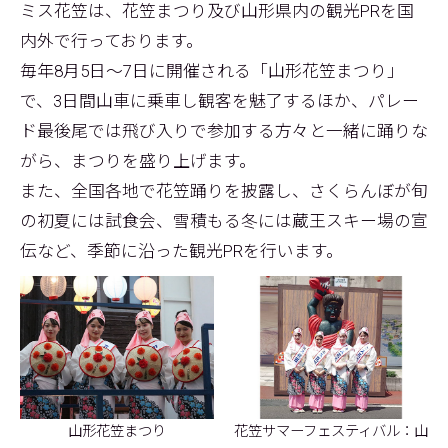
ミス花笠は、花笠まつり及び山形県内の観光PRを国
内外で行っております。
毎年8月5日～7日に開催される「山形花笠まつり」
で、3日間山車に乗車し観客を魅了するほか、パレー
ド最後尾では飛び入りで参加する方々と一緒に踊りな
がら、まつりを盛り上げます。
また、全国各地で花笠踊りを披露し、さくらんぼが旬
の初夏には試食会、雪積もる冬には蔵王スキー場の宣
伝など、季節に沿った観光PRを行います。
山形花笠まつり
花笠サマーフェスティバル：山