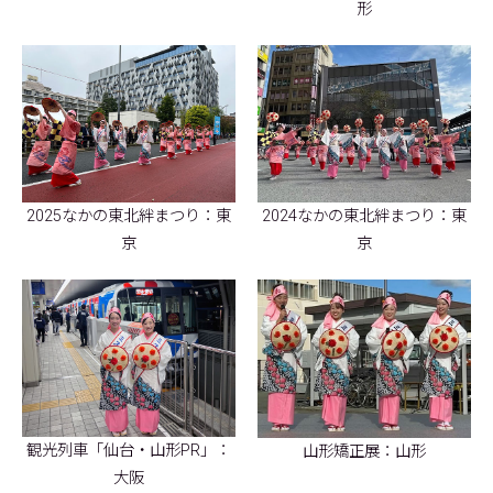
形
2025なかの東北絆まつり：東
2024なかの東北絆まつり：東
京
京
観光列車「仙台・山形PR」：
山形矯正展：山形
大阪